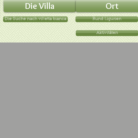
Die Villa
Ort
Die Suche nach villetta bianca
Rund Ligurien
Aktivitäten